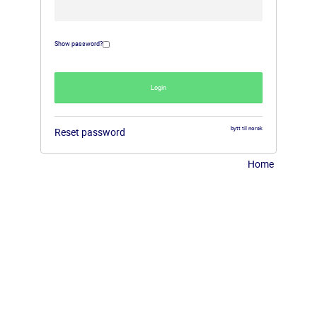
Show password?
Login
bytt til norsk
Reset password
Home